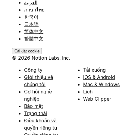
العربية
ภาษาไทย
한국어
日本語
简体中文
繁體中文
Cài đặt cookie
© 2026 Notion Labs, Inc.
Công ty
Tải xuống
Giới thiệu về
iOS & Android
chúng tôi
Mac & Windows
Cơ hội nghề
Lịch
nghiệp
Web Clipper
Bảo mật
Trạng thái
Điều khoản và
quyền riêng tư