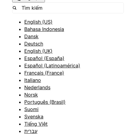
English (US)
Bahasa Indonesia
Dansk
Deutsch
English (UK)
Español (España)
Español (Latinoamérica)
Français (France)
Italiano
Nederlands
Norsk
Português (Brasil)
Suomi
Svenska
Tiếng Việt
עברית