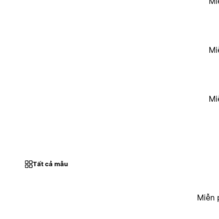
Mi
Mi
Mi
Tất cả mẫu
Miễn 