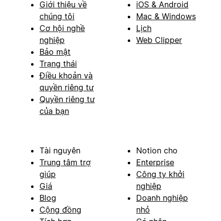
Giới thiệu về
iOS & Android
chúng tôi
Mac & Windows
Cơ hội nghề
Lịch
nghiệp
Web Clipper
Bảo mật
Trạng thái
Điều khoản và
quyền riêng tư
Quyền riêng tư
của bạn
Tài nguyên
Notion cho
Trung tâm trợ
Enterprise
giúp
Công ty khởi
Giá
nghiệp
Blog
Doanh nghiệp
Cộng đồng
nhỏ