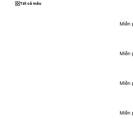
Tất cả mẫu
Miễn 
Miễn 
Miễn 
Miễn 