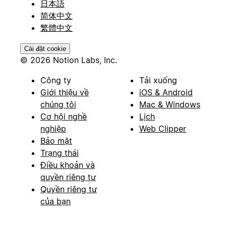
日本語
简体中文
繁體中文
Cài đặt cookie
© 2026 Notion Labs, Inc.
Công ty
Tải xuống
Giới thiệu về
iOS & Android
chúng tôi
Mac & Windows
Cơ hội nghề
Lịch
nghiệp
Web Clipper
Bảo mật
Trạng thái
Điều khoản và
quyền riêng tư
Quyền riêng tư
của bạn