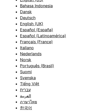
Bahasa Indonesia
Dansk
Deutsch
English (UK)
Español (España)
Español (Latinoamérica)
Français (France)
Italiano
Nederlands
Norsk
Português (Brasil)
Suomi
Svenska
Tiếng Việt
עברית
العربية
ภาษาไทย
한국어