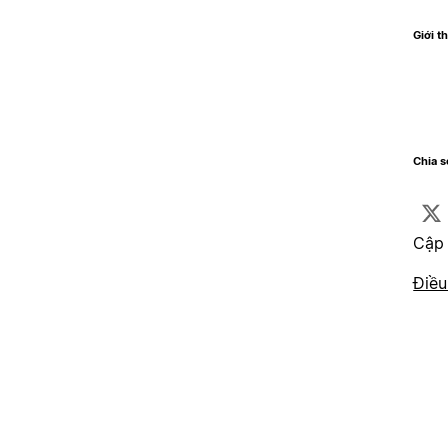
Giới t
Chia 
Cập 
Điều