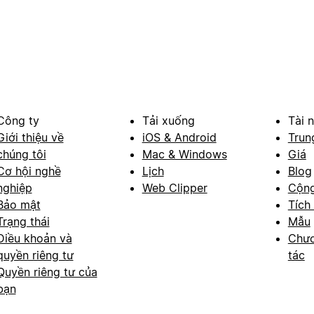
Công ty
Tải xuống
Tài 
Giới thiệu về
iOS & Android
Trun
chúng tôi
Mac & Windows
Giá
Cơ hội nghề
Lịch
Blog
nghiệp
Web Clipper
Cộn
Bảo mật
Tích
Trạng thái
Mẫu
Điều khoản và
Chươ
quyền riêng tư
tác
Quyền riêng tư của
bạn