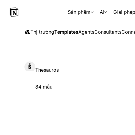
Sản phẩm
AI
Giải phá
Thị trường
Templates
Agents
Consultants
Conne
Thesauros
84 mẫu