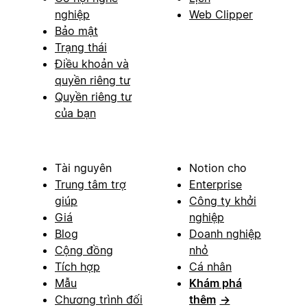
nghiệp
Web Clipper
Bảo mật
Trạng thái
Điều khoản và
quyền riêng tư
Quyền riêng tư
của bạn
Tài nguyên
Notion cho
Trung tâm trợ
Enterprise
giúp
Công ty khởi
Giá
nghiệp
Blog
Doanh nghiệp
Cộng đồng
nhỏ
Tích hợp
Cá nhân
Mẫu
Khám phá
Chương trình đối
thêm
→