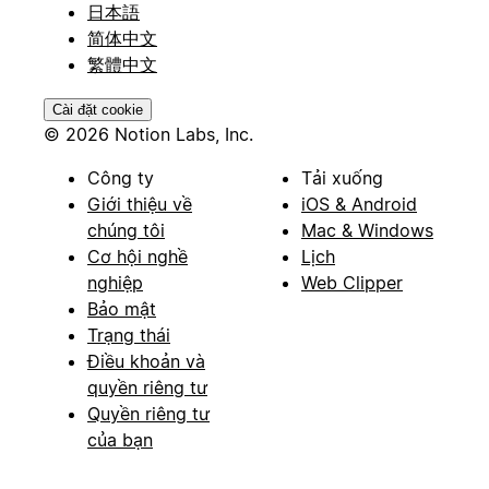
日本語
简体中文
繁體中文
Cài đặt cookie
© 2026 Notion Labs, Inc.
Công ty
Tải xuống
Giới thiệu về
iOS & Android
chúng tôi
Mac & Windows
Cơ hội nghề
Lịch
nghiệp
Web Clipper
Bảo mật
Trạng thái
Điều khoản và
quyền riêng tư
Quyền riêng tư
của bạn