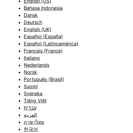
English (US)
Bahasa Indonesia
Dansk
Deutsch
English (UK)
Español (España)
Español (Latinoamérica)
Français (France)
Italiano
Nederlands
Norsk
Português (Brasil)
Suomi
Svenska
Tiếng Việt
עברית
العربية
ภาษาไทย
한국어