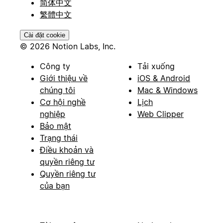
简体中文
繁體中文
Cài đặt cookie
© 2026 Notion Labs, Inc.
Công ty
Tải xuống
Giới thiệu về
iOS & Android
chúng tôi
Mac & Windows
Cơ hội nghề
Lịch
nghiệp
Web Clipper
Bảo mật
Trạng thái
Điều khoản và
quyền riêng tư
Quyền riêng tư
của bạn