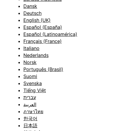
Dansk
Deutsch
English (UK)
Español (España)
Español (Latinoamérica)
Français (France)
Italiano
Nederlands
Norsk
Português (Brasil)
Suomi
Svenska
Tiếng Việt
עברית
العربية
ภาษาไทย
한국어
日本語