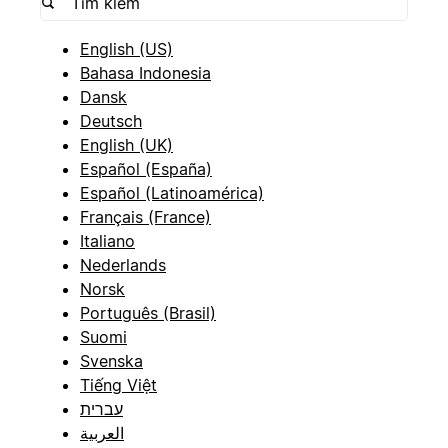
English (US)
Bahasa Indonesia
Dansk
Deutsch
English (UK)
Español (España)
Español (Latinoamérica)
Français (France)
Italiano
Nederlands
Norsk
Português (Brasil)
Suomi
Svenska
Tiếng Việt
עברית
العربية