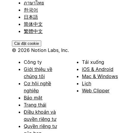
ภาษาไทย
한국어
日本語
简体中文
繁體中文
Cài đặt cookie
© 2026 Notion Labs, Inc.
Công ty
Tải xuống
Giới thiệu về
iOS & Android
chúng tôi
Mac & Windows
Cơ hội nghề
Lịch
nghiệp
Web Clipper
Bảo mật
Trạng thái
Điều khoản và
quyền riêng tư
Quyền riêng tư