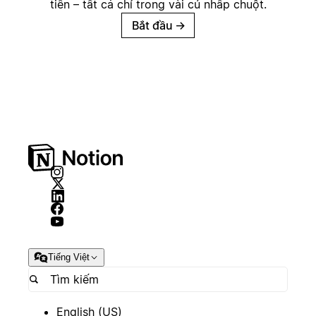
tiền – tất cả chỉ trong vài cú nhấp chuột.
Bắt đầu
→
Tiếng Việt
English (US)