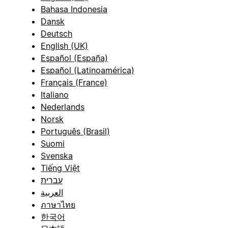
Bahasa Indonesia
Dansk
Deutsch
English (UK)
Español (España)
Español (Latinoamérica)
Français (France)
Italiano
Nederlands
Norsk
Português (Brasil)
Suomi
Svenska
Tiếng Việt
עברית
العربية
ภาษาไทย
한국어