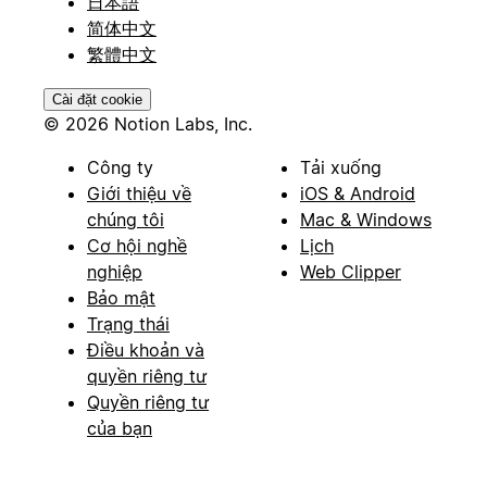
日本語
简体中文
繁體中文
Cài đặt cookie
© 2026 Notion Labs, Inc.
Công ty
Tải xuống
Giới thiệu về
iOS & Android
chúng tôi
Mac & Windows
Cơ hội nghề
Lịch
nghiệp
Web Clipper
Bảo mật
Trạng thái
Điều khoản và
quyền riêng tư
Quyền riêng tư
của bạn