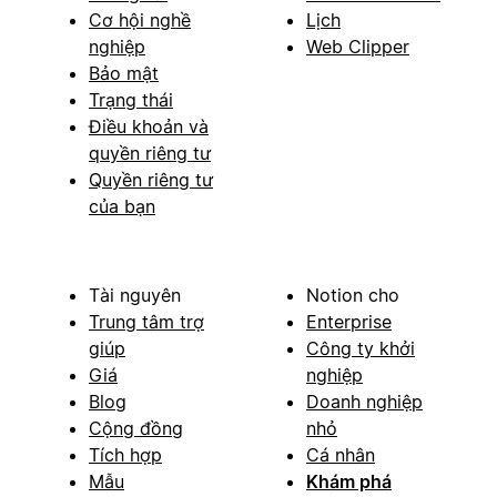
Cơ hội nghề
Lịch
nghiệp
Web Clipper
Bảo mật
Trạng thái
Điều khoản và
quyền riêng tư
Quyền riêng tư
của bạn
Tài nguyên
Notion cho
Trung tâm trợ
Enterprise
giúp
Công ty khởi
Giá
nghiệp
Blog
Doanh nghiệp
Cộng đồng
nhỏ
Tích hợp
Cá nhân
Mẫu
Khám phá