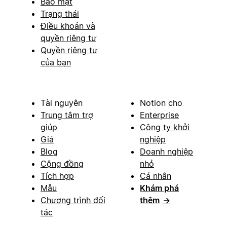
Bảo mật
Trạng thái
Điều khoản và
quyền riêng tư
Quyền riêng tư
của bạn
Tài nguyên
Notion cho
Trung tâm trợ
Enterprise
giúp
Công ty khởi
Giá
nghiệp
Blog
Doanh nghiệp
Cộng đồng
nhỏ
Tích hợp
Cá nhân
Mẫu
Khám phá
Chương trình đối
thêm
→
tác