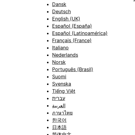
Dansk
Deutsch
English (UK)
Español (España)
Español (Latinoamérica)
Français (France)
Italiano
Nederlands
Norsk
Português (Brasil)
Suomi
Svenska
Tiếng Việt
עברית
العربية
ภาษาไทย
한국어
日本語
简体中文