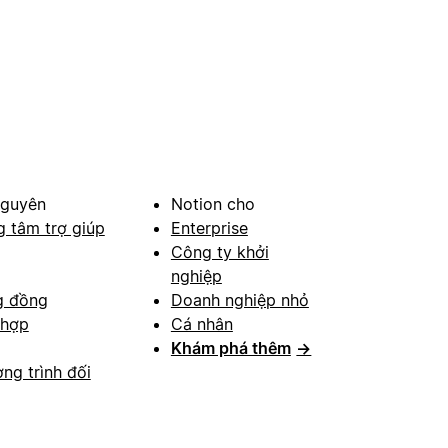
nguyên
Notion cho
g tâm trợ giúp
Enterprise
Công ty khởi
nghiệp
g đồng
Doanh nghiệp nhỏ
 hợp
Cá nhân
Khám phá thêm
→
ng trình đối