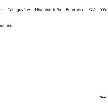
p
Tài nguyên
Nhà phát triển
Enterprise
Giá
Yêu
ctions
Giới 