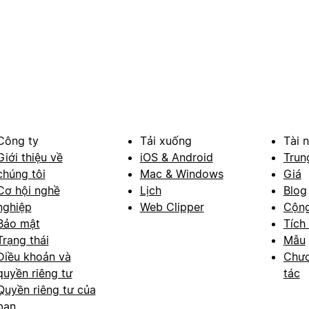
Công ty
Tải xuống
Tài 
Giới thiệu về
iOS & Android
Trun
chúng tôi
Mac & Windows
Giá
Cơ hội nghề
Lịch
Blog
nghiệp
Web Clipper
Cộn
Bảo mật
Tích
Trạng thái
Mẫu
Điều khoản và
Chươ
quyền riêng tư
tác
Quyền riêng tư của
bạn