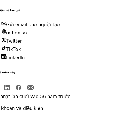
iệu về tác giả
Gửi email cho người tạo
notion.so
Twitter
TikTok
LinkedIn
sẻ mẫu này
nhật lần cuối vào 56 năm trước
 khoản và điều kiện