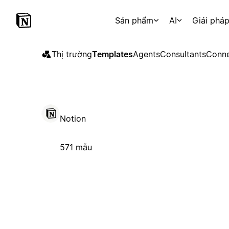
Sản phẩm
AI
Giải phá
Thị trường
Templates
Agents
Consultants
Conne
Notion
571 mẫu