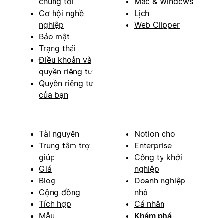
chúng tôi
Mac & Windows
Cơ hội nghề
Lịch
nghiệp
Web Clipper
Bảo mật
Trạng thái
Điều khoản và
quyền riêng tư
Quyền riêng tư
của bạn
Tài nguyên
Notion cho
Trung tâm trợ
Enterprise
giúp
Công ty khởi
Giá
nghiệp
Blog
Doanh nghiệp
Cộng đồng
nhỏ
Tích hợp
Cá nhân
Mẫu
Khám phá