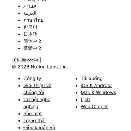
עברית
العربية
ภาษาไทย
한국어
日本語
简体中文
繁體中文
Cài đặt cookie
© 2026 Notion Labs, Inc.
Công ty
Tải xuống
Giới thiệu về
iOS & Android
chúng tôi
Mac & Windows
Cơ hội nghề
Lịch
nghiệp
Web Clipper
Bảo mật
Trạng thái
Điều khoản và