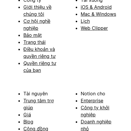
Giới thiệu về
iOS & Android
chúng tôi
Mac & Windows
Cơ hội nghề
Lịch
nghiệp
Web Clipper
Bảo mật
Trạng thái
Điều khoản và
quyền riêng tư
Quyền riêng tư
của bạn
Tài nguyên
Notion cho
Trung tâm trợ
Enterprise
giúp
Công ty khởi
Giá
nghiệp
Blog
Doanh nghiệp
Cộng đồng
nhỏ