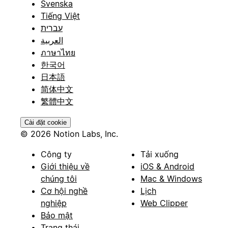
Svenska
Tiếng Việt
עברית
العربية
ภาษาไทย
한국어
日本語
简体中文
繁體中文
Cài đặt cookie
© 2026 Notion Labs, Inc.
Công ty
Tải xuống
Giới thiệu về
iOS & Android
chúng tôi
Mac & Windows
Cơ hội nghề
Lịch
nghiệp
Web Clipper
Bảo mật
Trạng thái