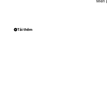
Miễn 
Tải thêm