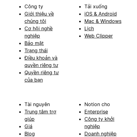
Công ty
Tải xuống
Giới thiệu về
iOS & Android
chúng tôi
Mac & Windows
Cơ hội nghề
Lịch
nghiệp
Web Clipper
Bảo mật
Trạng thái
Điều khoản và
quyền riêng tư
Quyền riêng tư
của bạn
Tài nguyên
Notion cho
Trung tâm trợ
Enterprise
giúp
Công ty khởi
Giá
nghiệp
Blog
Doanh nghiệp