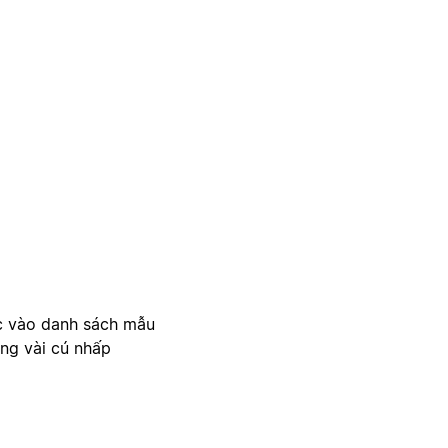
c vào danh sách mẫu
ong vài cú nhấp