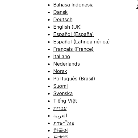
Bahasa Indonesia
Dansk
Deutsch
English (UK)
Español (España)
Español (Latinoamérica)
Français (France)
Italiano
Nederlands
Norsk
Português (Brasil)
Suomi
Svenska
Tiếng Việt
עברית
العربية
ภาษาไทย
한국어
日本語