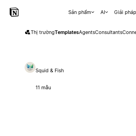
Sản phẩm
AI
Giải phá
Thị trường
Templates
Agents
Consultants
Conne
Squid & Fish
11 mẫu