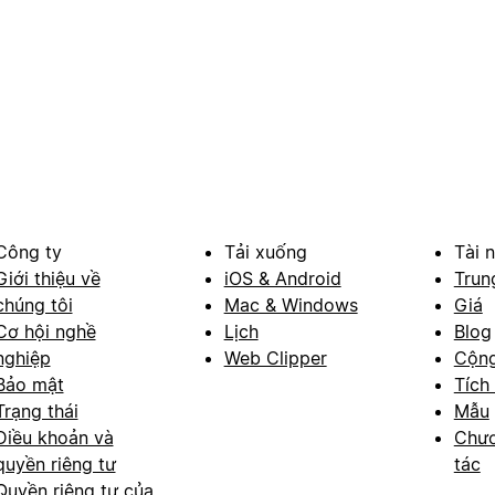
Công ty
Tải xuống
Tài 
Giới thiệu về
iOS & Android
Trun
chúng tôi
Mac & Windows
Giá
Cơ hội nghề
Lịch
Blog
nghiệp
Web Clipper
Cộn
Bảo mật
Tích
Trạng thái
Mẫu
Điều khoản và
Chươ
quyền riêng tư
tác
Quyền riêng tư của