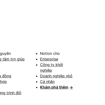
nguyên
Notion cho
g tâm trợ giúp
Enterprise
Công ty khởi
nghiệp
g đồng
Doanh nghiệp nhỏ
 hợp
Cá nhân
Khám phá thêm
→
ng trình đối