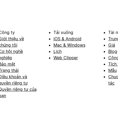
Công ty
Tải xuống
Tài 
Giới thiệu về
iOS & Android
Trun
chúng tôi
Mac & Windows
Giá
Cơ hội nghề
Lịch
Blog
nghiệp
Web Clipper
Cộn
Bảo mật
Tích
Trạng thái
Mẫu
Điều khoản và
Chươ
quyền riêng tư
tác
Quyền riêng tư của
bạn