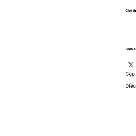
Giới t
Chia 
Cập 
Điều