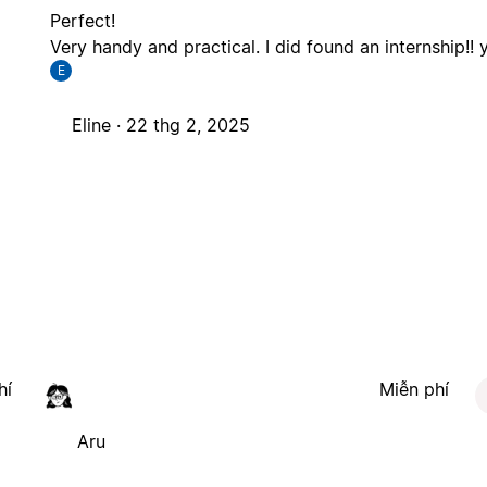
Perfect!
Very handy and practical. I did found an internship!! y
E
Eline ·
22 thg 2, 2025
hí
Miễn phí
Aru