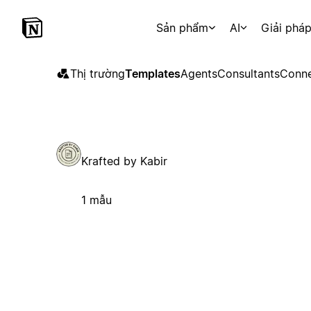
Sản phẩm
AI
Giải phá
Thị trường
Templates
Agents
Consultants
Conne
Krafted by Kabir
1 mẫu