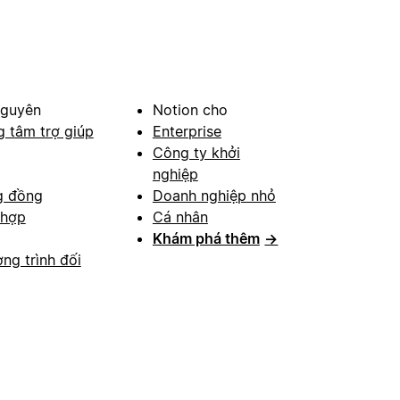
nguyên
Notion cho
g tâm trợ giúp
Enterprise
Công ty khởi
nghiệp
g đồng
Doanh nghiệp nhỏ
 hợp
Cá nhân
Khám phá thêm
→
ng trình đối