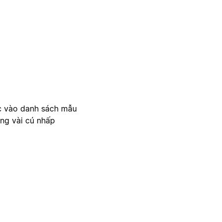
c vào danh sách mẫu
ong vài cú nhấp