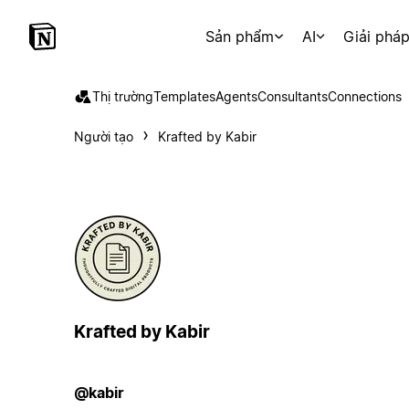
Sản phẩm
AI
Giải phá
Thị trường
Templates
Agents
Consultants
Connections
Người tạo
Krafted by Kabir
Krafted by Kabir
@kabir