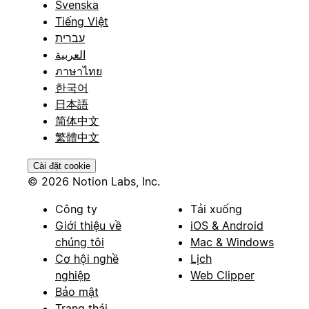
Svenska
Tiếng Việt
עברית
العربية
ภาษาไทย
한국어
日本語
简体中文
繁體中文
Cài đặt cookie
© 2026 Notion Labs, Inc.
Công ty
Tải xuống
Giới thiệu về
iOS & Android
chúng tôi
Mac & Windows
Cơ hội nghề
Lịch
nghiệp
Web Clipper
Bảo mật
Trạng thái