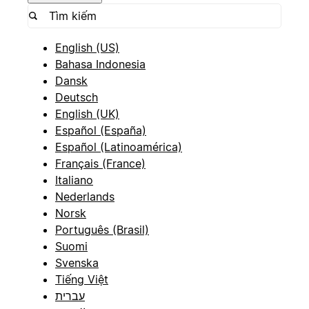
English (US)
Bahasa Indonesia
Dansk
Deutsch
English (UK)
Español (España)
Español (Latinoamérica)
Français (France)
Italiano
Nederlands
Norsk
Português (Brasil)
Suomi
Svenska
Tiếng Việt
עברית