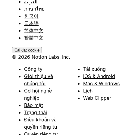
العربية
ภาษาไทย
한국어
日本語
简体中文
繁體中文
Cài đặt cookie
© 2026 Notion Labs, Inc.
Công ty
Tải xuống
Giới thiệu về
iOS & Android
chúng tôi
Mac & Windows
Cơ hội nghề
Lịch
nghiệp
Web Clipper
Bảo mật
Trạng thái
Điều khoản và
quyền riêng tư
Quyền riêng tư