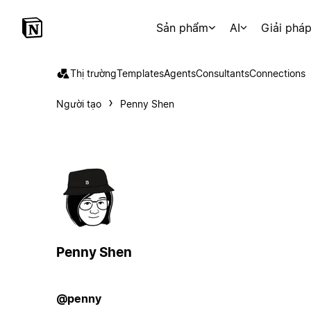
Sản phẩm
AI
Giải phá
Thị trường
Templates
Agents
Consultants
Connections
Người tạo
Penny Shen
Penny Shen
@penny