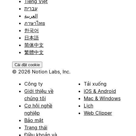
Tiếng Việt
עברית
العربية
ภาษาไทย
한국어
日本語
简体中文
繁體中文
Cài đặt cookie
© 2026 Notion Labs, Inc.
Công ty
Tải xuống
Giới thiệu về
iOS & Android
chúng tôi
Mac & Windows
Cơ hội nghề
Lịch
nghiệp
Web Clipper
Bảo mật
Trạng thái
Điều khoản và