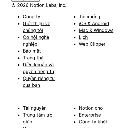
© 2026 Notion Labs, Inc.
Công ty
Tải xuống
Giới thiệu về
iOS & Android
chúng tôi
Mac & Windows
Cơ hội nghề
Lịch
nghiệp
Web Clipper
Bảo mật
Trạng thái
Điều khoản và
quyền riêng tư
Quyền riêng tư
của bạn
Tài nguyên
Notion cho
Trung tâm trợ
Enterprise
giúp
Công ty khởi