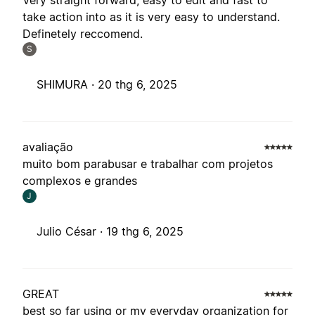
Very straight forward, easy to edit and fast to
take action into as it is very easy to understand.
Definetely reccomend.
S
SHIMURA ·
20 thg 6, 2025
avaliação
muito bom parabusar e trabalhar com projetos
complexos e grandes
J
Julio César ·
19 thg 6, 2025
GREAT
best so far using or my everyday organization for