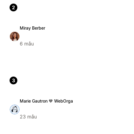
2
Miray Berber
6 mẫu
3
Marie Gautron 💙 WebOrga
23 mẫu