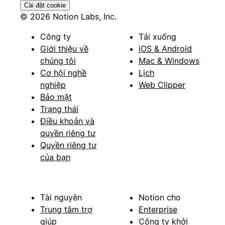
Cài đặt cookie
© 2026 Notion Labs, Inc.
Công ty
Tải xuống
Giới thiệu về
iOS & Android
chúng tôi
Mac & Windows
Cơ hội nghề
Lịch
nghiệp
Web Clipper
Bảo mật
Trạng thái
Điều khoản và
quyền riêng tư
Quyền riêng tư
của bạn
Tài nguyên
Notion cho
Trung tâm trợ
Enterprise
giúp
Công ty khởi