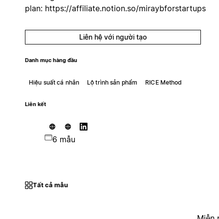
plan: https://affiliate.notion.so/miraybforstartups
Liên hệ với người tạo
Danh mục hàng đầu
Hiệu suất cá nhân
Lộ trình sản phẩm
RICE Method
Liên kết
6 mẫu
Tất cả mẫu
Miễn 