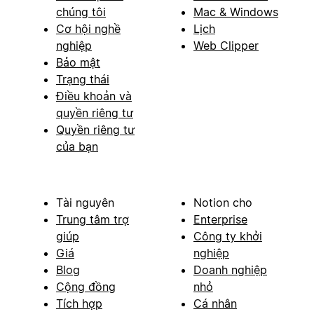
chúng tôi
Mac & Windows
Cơ hội nghề
Lịch
nghiệp
Web Clipper
Bảo mật
Trạng thái
Điều khoản và
quyền riêng tư
Quyền riêng tư
của bạn
Tài nguyên
Notion cho
Trung tâm trợ
Enterprise
giúp
Công ty khởi
Giá
nghiệp
Blog
Doanh nghiệp
Cộng đồng
nhỏ
Tích hợp
Cá nhân