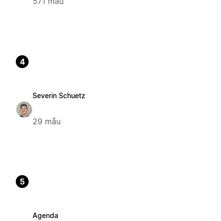
571 mẫu
4
Severin Schuetz
29 mẫu
5
Agenda