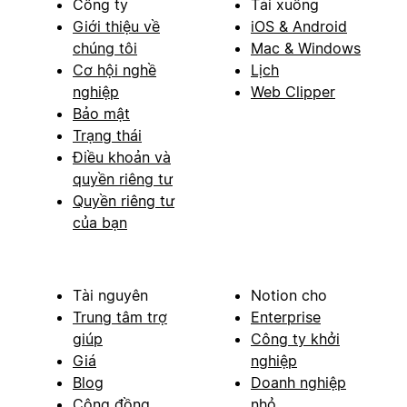
Công ty
Tải xuống
Giới thiệu về
iOS & Android
chúng tôi
Mac & Windows
Cơ hội nghề
Lịch
nghiệp
Web Clipper
Bảo mật
Trạng thái
Điều khoản và
quyền riêng tư
Quyền riêng tư
của bạn
Tài nguyên
Notion cho
Trung tâm trợ
Enterprise
giúp
Công ty khởi
Giá
nghiệp
Blog
Doanh nghiệp
Cộng đồng
nhỏ