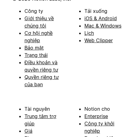
Công ty
Tải xuống
Giới thiệu về
iOS & Android
chúng tôi
Mac & Windows
Cơ hội nghề
Lịch
nghiệp
Web Clipper
Bảo mật
Trạng thái
Điều khoản và
quyền riêng tư
Quyền riêng tư
của bạn
Tài nguyên
Notion cho
Trung tâm trợ
Enterprise
giúp
Công ty khởi
Giá
nghiệp