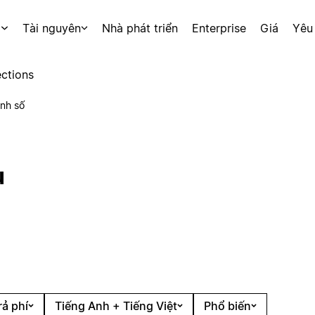
p
Tài nguyên
Nhà phát triển
Enterprise
Giá
Yêu
ctions
nh số
u
rả phí
Tiếng Anh + Tiếng Việt
Phổ biến