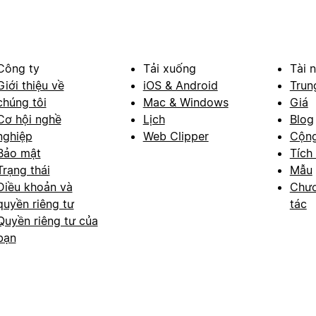
Công ty
Tải xuống
Tài 
Giới thiệu về
iOS & Android
Trun
chúng tôi
Mac & Windows
Giá
Cơ hội nghề
Lịch
Blog
nghiệp
Web Clipper
Cộn
Bảo mật
Tích
Trạng thái
Mẫu
Điều khoản và
Chươ
quyền riêng tư
tác
Quyền riêng tư của
bạn