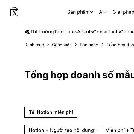
Sản phẩm
AI
Giải phá
Thị trường
Templates
Agents
Consultants
Conne
Danh mục
Công việc
Bán hàng
Tổng hợp doa
Tổng hợp doanh số mẫ
Tải Notion miễn phí
Notion + Người tạo nội dung
Miễn phí + T