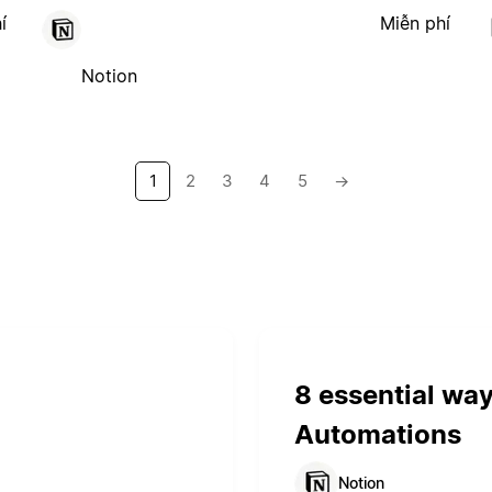
í
Miễn phí
Notion
1
2
3
4
5
→
8 essential wa
Automations
Notion