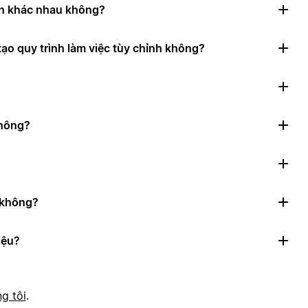
nh khác nhau không?
ạo quy trình làm việc tùy chỉnh không?
không?
n không?
iệu?
g tôi
.