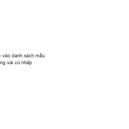
c vào danh sách mẫu
ong vài cú nhấp