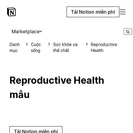
Tải Notion miễn phí
Marketplace
Danh
Cuộc
Sức khỏe và
Reproductive
mục
sống
thể chất
Health
Reproductive Health
mẫu
Tải Notion miễn phí