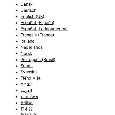
Dansk
Deutsch
English (UK)
Español (España)
Español (Latinoamérica)
Français (France)
Italiano
Nederlands
Norsk
Português (Brasil)
Suomi
Svenska
Tiếng Việt
עברית
العربية
ภาษาไทย
한국어
日本語
简体中文