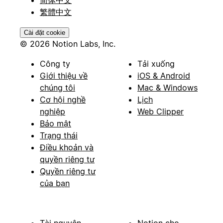
繁體中文
Cài đặt cookie
© 2026 Notion Labs, Inc.
Công ty
Tải xuống
Giới thiệu về
iOS & Android
chúng tôi
Mac & Windows
Cơ hội nghề
Lịch
nghiệp
Web Clipper
Bảo mật
Trạng thái
Điều khoản và
quyền riêng tư
Quyền riêng tư
của bạn
Tài nguyên
Notion cho