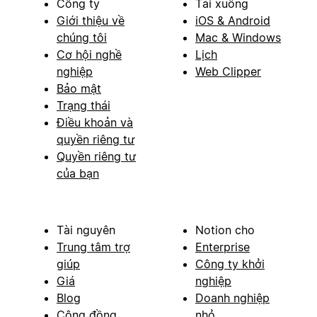
Công ty
Tải xuống
Giới thiệu về
iOS & Android
chúng tôi
Mac & Windows
Cơ hội nghề
Lịch
nghiệp
Web Clipper
Bảo mật
Trạng thái
Điều khoản và
quyền riêng tư
Quyền riêng tư
của bạn
Tài nguyên
Notion cho
Trung tâm trợ
Enterprise
giúp
Công ty khởi
Giá
nghiệp
Blog
Doanh nghiệp
Cộng đồng
nhỏ