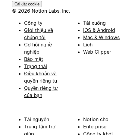
Cài đặt cookie
© 2026 Notion Labs, Inc.
Công ty
Tải xuống
Giới thiệu về
iOS & Android
chúng tôi
Mac & Windows
Cơ hội nghề
Lịch
nghiệp
Web Clipper
Bảo mật
Trạng thái
Điều khoản và
quyền riêng tư
Quyền riêng tư
của bạn
Tài nguyên
Notion cho
Trung tâm trợ
Enterprise
giúp
Công ty khởi