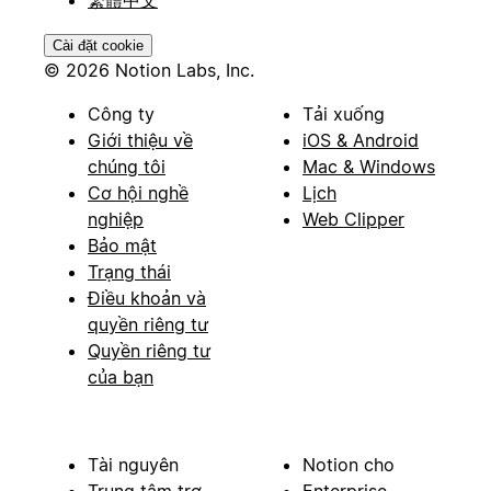
Cài đặt cookie
© 2026 Notion Labs, Inc.
Công ty
Tải xuống
Giới thiệu về
iOS & Android
chúng tôi
Mac & Windows
Cơ hội nghề
Lịch
nghiệp
Web Clipper
Bảo mật
Trạng thái
Điều khoản và
quyền riêng tư
Quyền riêng tư
của bạn
Tài nguyên
Notion cho
Trung tâm trợ
Enterprise