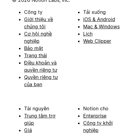
Công ty
Tải xuống
Giới thiệu về
iOS & Android
chúng tôi
Mac & Windows
Cơ hội nghề
Lịch
nghiệp
Web Clipper
Bảo mật
Trạng thái
Điều khoản và
quyền riêng tư
Quyền riêng tư
của bạn
Tài nguyên
Notion cho
Trung tâm trợ
Enterprise
giúp
Công ty khởi
Giá
nghiệp