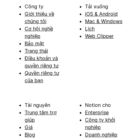
Công ty
Tải xuống
Giới thiệu về
iOS & Android
chúng tôi
Mac & Windows
Cơ hội nghề
Lịch
nghiệp
Web Clipper
Bảo mật
Trạng thái
Điều khoản và
quyền riêng tư
Quyền riêng tư
của bạn
Tài nguyên
Notion cho
Trung tâm trợ
Enterprise
giúp
Công ty khởi
Giá
nghiệp
Blog
Doanh nghiệp