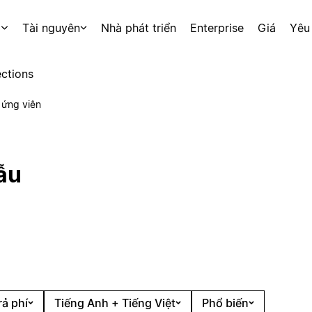
p
Tài nguyên
Nhà phát triển
Enterprise
Giá
Yêu
ctions
o ứng viên
ẫu
rả phí
Tiếng Anh + Tiếng Việt
Phổ biến