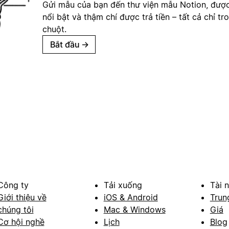
Gửi mẫu của bạn đến thư viện mẫu Notion, đượ
nổi bật và thậm chí được trả tiền – tất cả chỉ tr
chuột.
Bắt đầu
→
Công ty
Tải xuống
Tài 
Giới thiệu về
iOS & Android
Trun
chúng tôi
Mac & Windows
Giá
Cơ hội nghề
Lịch
Blog