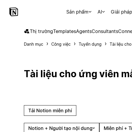
Sản phẩm
AI
Giải phá
Thị trường
Templates
Agents
Consultants
Conne
Danh mục
Công việc
Tuyển dụng
Tài liệu ch
Tài liệu cho ứng viên m
Tải Notion miễn phí
Notion + Người tạo nội dung
Miễn phí + T