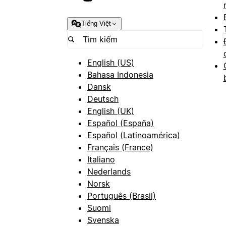
Tiếng Việt
English (US)
Bahasa Indonesia
Dansk
Deutsch
English (UK)
Español (España)
Español (Latinoamérica)
Français (France)
Italiano
Nederlands
Norsk
Português (Brasil)
Suomi
Svenska