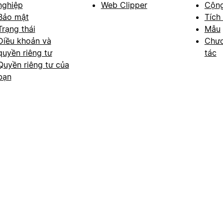
nghiệp
Web Clipper
Cộn
Bảo mật
Tích
Trạng thái
Mẫu
Điều khoản và
Chươ
quyền riêng tư
tác
Quyền riêng tư của
bạn