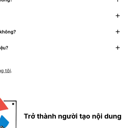
n không?
iệu?
g tôi
.
Trở thành người tạo nội dung