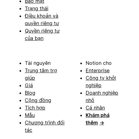
Bảo mật
Trạng thái
Điều khoản và
quyền riêng tư
Quyền riêng tư
của bạn
Tài nguyên
Notion cho
Trung tâm trợ
Enterprise
giúp
Công ty khởi
Giá
nghiệp
Blog
Doanh nghiệp
Cộng đồng
nhỏ
Tích hợp
Cá nhân
Mẫu
Khám phá
Chương trình đối
thêm
→
tác