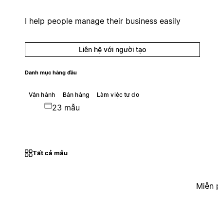
I help people manage their business easily
Liên hệ với người tạo
Danh mục hàng đầu
Vận hành
Bán hàng
Làm việc tự do
23 mẫu
Tất cả mẫu
Miễn 