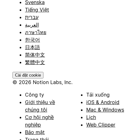
Svenska
Tiếng Việt
עברית
العربية
ภาษาไทย
한국어
日本語
简体中文
繁體中文
Cài đặt cookie
© 2026 Notion Labs, Inc.
Công ty
Tải xuống
Giới thiệu về
iOS & Android
chúng tôi
Mac & Windows
Cơ hội nghề
Lịch
nghiệp
Web Clipper
Bảo mật
Trạng thái