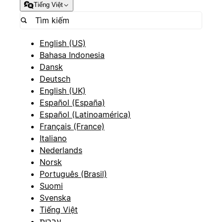
Tiếng Việt
English (US)
Bahasa Indonesia
Dansk
Deutsch
English (UK)
Español (España)
Español (Latinoamérica)
Français (France)
Italiano
Nederlands
Norsk
Português (Brasil)
Suomi
Svenska
Tiếng Việt
עברית