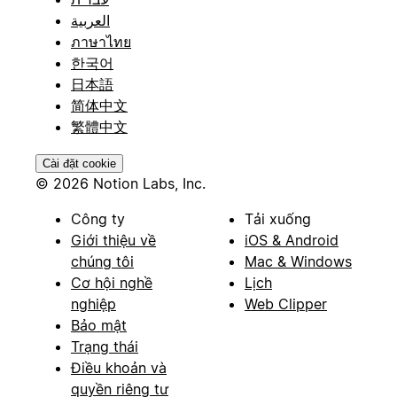
العربية
ภาษาไทย
한국어
日本語
简体中文
繁體中文
Cài đặt cookie
© 2026 Notion Labs, Inc.
Công ty
Tải xuống
Giới thiệu về
iOS & Android
chúng tôi
Mac & Windows
Cơ hội nghề
Lịch
nghiệp
Web Clipper
Bảo mật
Trạng thái
Điều khoản và
quyền riêng tư