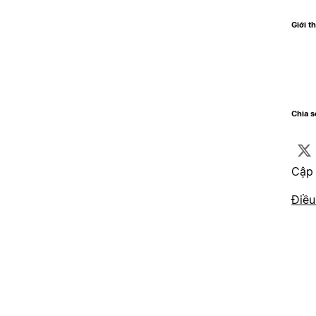
Giới t
Chia 
Cập 
Điều