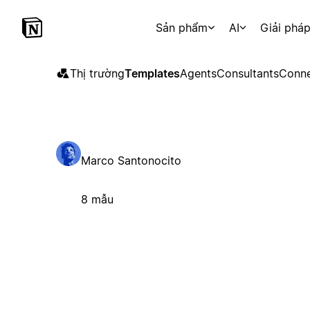
Sản phẩm
AI
Giải phá
Thị trường
Templates
Agents
Consultants
Conne
Marco Santonocito
8 mẫu