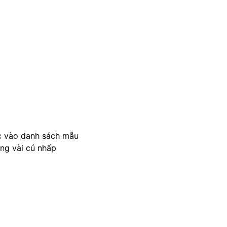
c vào danh sách mẫu
ong vài cú nhấp