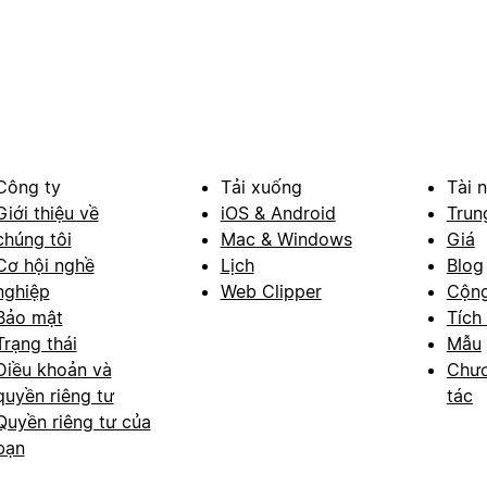
Công ty
Tải xuống
Tài 
Giới thiệu về
iOS & Android
Trun
chúng tôi
Mac & Windows
Giá
Cơ hội nghề
Lịch
Blog
nghiệp
Web Clipper
Cộn
Bảo mật
Tích
Trạng thái
Mẫu
Điều khoản và
Chươ
quyền riêng tư
tác
Quyền riêng tư của
bạn