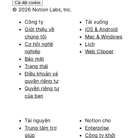
Cài đặt cookie
© 2026 Notion Labs, Inc.
Công ty
Tải xuống
Giới thiệu về
iOS & Android
chúng tôi
Mac & Windows
Cơ hội nghề
Lịch
nghiệp
Web Clipper
Bảo mật
Trạng thái
Điều khoản và
quyền riêng tư
Quyền riêng tư
của bạn
Tài nguyên
Notion cho
Trung tâm trợ
Enterprise
giúp
Công ty khởi