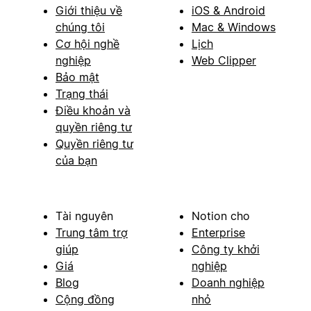
Giới thiệu về
iOS & Android
chúng tôi
Mac & Windows
Cơ hội nghề
Lịch
nghiệp
Web Clipper
Bảo mật
Trạng thái
Điều khoản và
quyền riêng tư
Quyền riêng tư
của bạn
Tài nguyên
Notion cho
Trung tâm trợ
Enterprise
giúp
Công ty khởi
Giá
nghiệp
Blog
Doanh nghiệp
Cộng đồng
nhỏ