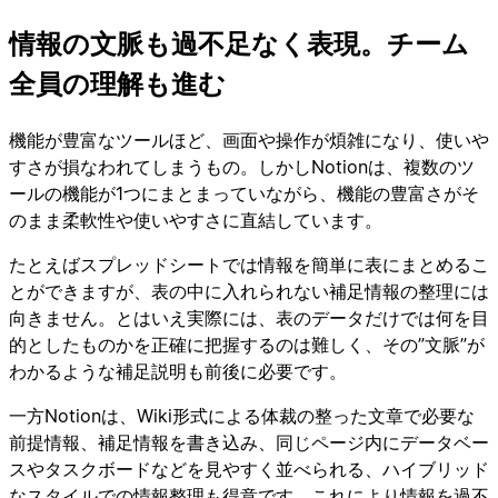
情報の文脈も過不足なく表現。チーム
全員の理解も進む
機能が豊富なツールほど、画面や操作が煩雑になり、使いや
すさが損なわれてしまうもの。しかしNotionは、複数のツ
ールの機能が1つにまとまっていながら、機能の豊富さがそ
のまま柔軟性や使いやすさに直結しています。
たとえばスプレッドシートでは情報を簡単に表にまとめるこ
とができますが、表の中に入れられない補足情報の整理には
向きません。とはいえ実際には、表のデータだけでは何を目
的としたものかを正確に把握するのは難しく、その”文脈”が
わかるような補足説明も前後に必要です。
一方Notionは、Wiki形式による体裁の整った文章で必要な
前提情報、補足情報を書き込み、同じページ内にデータベー
スやタスクボードなどを見やすく並べられる、ハイブリッド
なスタイルでの情報整理も得意です。これにより情報を過不