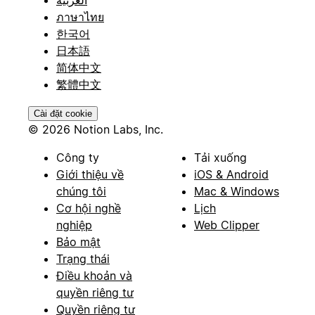
العربية
ภาษาไทย
한국어
日本語
简体中文
繁體中文
Cài đặt cookie
© 2026 Notion Labs, Inc.
Công ty
Tải xuống
Giới thiệu về
iOS & Android
chúng tôi
Mac & Windows
Cơ hội nghề
Lịch
nghiệp
Web Clipper
Bảo mật
Trạng thái
Điều khoản và
quyền riêng tư
Quyền riêng tư