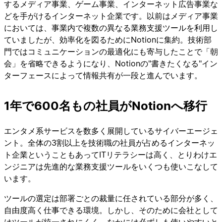
するメディア事業、ゲーム事業、インターネット広告事業な
どを手がけるインターネット企業です。以前はメディア事業
においては、事業内で複数の異なる業務支援ツールを利用し
ていましたが、効率化を図るためにNotionに集約。技術部
門ではコミュニケーションの最適化にも寄与したことで「朝
会」を省略できるようになり、Notionの"書きたくなる"イン
ターフェースによって情報共有が一段と進んでいます。
1年で600名もの社員がNotionへ移行
エンタメ系サービスを数多く展開しているサイバーエージェ
ント。全体の3割以上を技術職の社員が占めるインターネッ
ト企業ということもあってITリテラシーは高く、とりわけエ
ンジニアは先進的な業務支援ツールをいくつも使いこなして
います。
ツールの選定は部署ごとの裁量に任されている部分が多く、
自由度高く仕事できる環境。しかし、そのために会社として
はツールが統一されにくく、なかには必ずしも使いやすいと