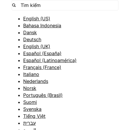
English (US)
Bahasa Indonesia
Dansk
Deutsch
English (UK)
Español (España)
Español (Latinoamérica)
Français (France)
Italiano
Nederlands
Norsk
Português (Brasil)
Suomi
Svenska
Tiếng Việt
עברית