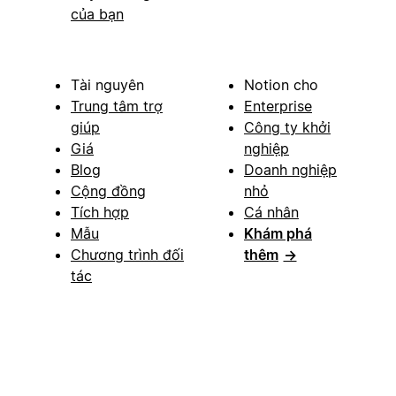
của bạn
Tài nguyên
Notion cho
Trung tâm trợ
Enterprise
giúp
Công ty khởi
Giá
nghiệp
Blog
Doanh nghiệp
Cộng đồng
nhỏ
Tích hợp
Cá nhân
Mẫu
Khám phá
Chương trình đối
thêm
→
tác