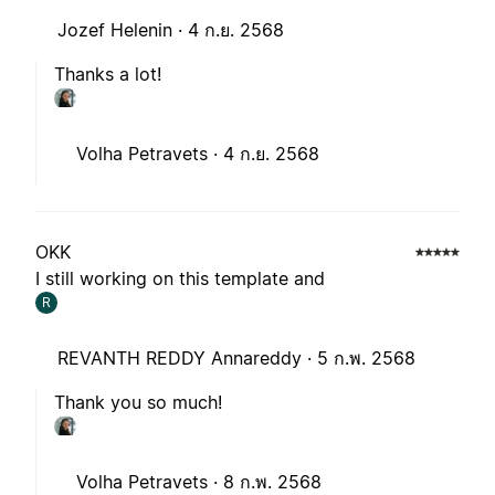
Jozef Helenin ·
4 ก.ย. 2568
Thanks a lot!
Volha Petravets ·
4 ก.ย. 2568
OKK
I still working on this template and
R
REVANTH REDDY Annareddy ·
5 ก.พ. 2568
Thank you so much!
Volha Petravets ·
8 ก.พ. 2568